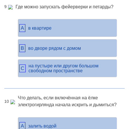
Где можно запускать фейерверки и петарды?
9
A
в квартире
B
во дворе рядом с домом
на пустыре или другом большом
C
свободном пространстве
Что делать, если включённая на ёлке
10
электрогирлянда начала искрить и дымиться?
A
залить водой