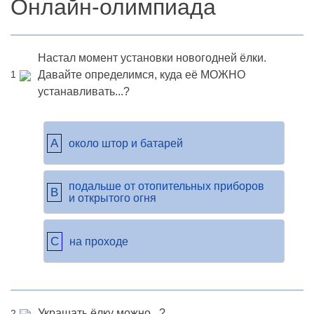
Онлайн-олимпиада
Настал момент установки новогодней ёлки.
Давайте определимся, куда её МОЖНО
1
устанавливать...?
A
около штор и батарей
подальше от отопительных приборов
B
и открытого огня
C
на проходе
Украшать ёлку можно...?
2