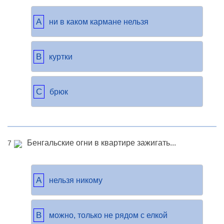
A
ни в каком кармане нельзя
B
куртки
C
брюк
Бенгальские огни в квартире зажигать...
7
A
нельзя никому
B
можно, только не рядом с елкой