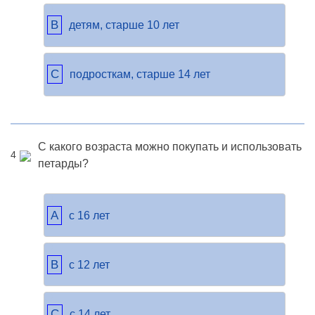
B
детям, старше 10 лет
C
подросткам, старше 14 лет
С какого возраста можно покупать и использовать
4
петарды?
A
с 16 лет
B
с 12 лет
C
с 14 лет