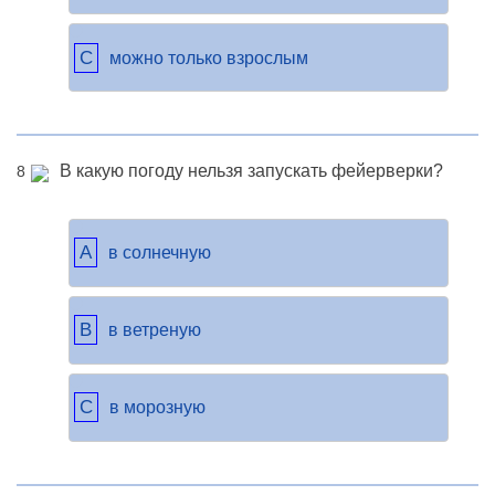
C
можно только взрослым
В какую погоду нельзя запускать фейерверки?
8
A
в солнечную
B
в ветреную
C
в морозную