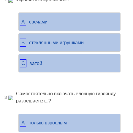
A
свечами
B
стеклянными игрушками
C
ватой
Самостоятельно включать ёлочную гирлянду
3
разрешается...?
A
только взрослым