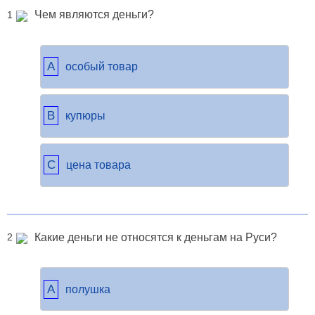
Чем являются деньги?
1
A
особый товар
B
купюры
C
цена товара
Какие деньги не относятся к деньгам на Руси?
2
A
полушка