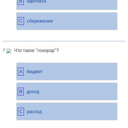
B
зарплата
C
сбережения
Что такое "гонорар"?
7
A
бюджет
B
доход
C
расход