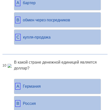
A
бартер
B
обмен через посредников
C
купля-продажа
В какой стране денежной единицей является
10
доллар?
A
Германия
B
Россия