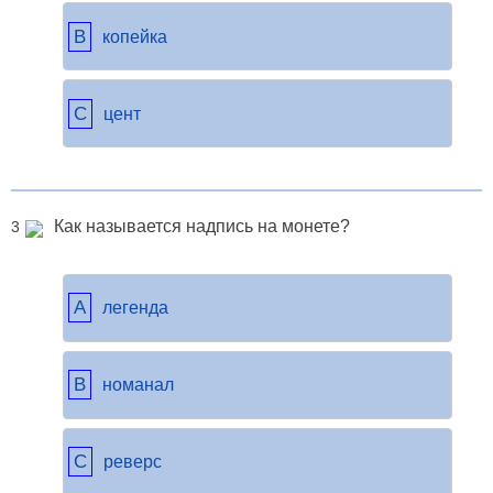
B
копейка
C
цент
Как называется надпись на монете?
3
A
легенда
B
номанал
C
реверс