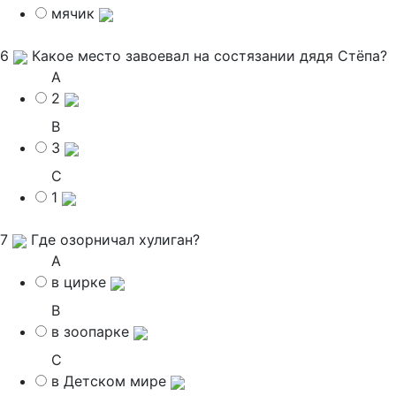
мячик
6
Какое место завоевал на состязании дядя Стёпа?
A
2
B
3
C
1
7
Где озорничал хулиган?
A
в цирке
B
в зоопарке
C
в Детском мире