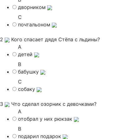
дворником
C
почтальоном
2
Кого спасает дядя Стёпа с льдины?
A
детей
B
бабушку
C
собаку
3
Что сделал озорник с девочками?
A
отобрал у них рюкзак
B
подарил подарок