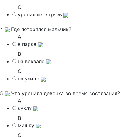
C
уронил их в грязь
4
Где потерялся мальчик?
A
в парке
B
на вокзале
C
на улице
5
Что уронила девочка во время состязания?
A
куклу
B
мишку
C