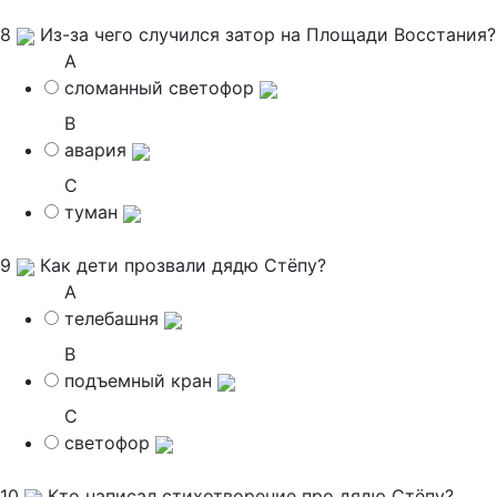
8
Из-за чего случился затор на Площади Восстания?
A
сломанный светофор
B
авария
C
туман
9
Как дети прозвали дядю Стёпу?
A
телебашня
B
подъемный кран
C
светофор
10
Кто написал стихотворение про дядю Стёпу?