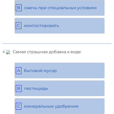
B
сжечь при специальных условиях
C
компостировать
Самая страшная добавка к воде:
4
A
бытовой мусор
B
пестициды
C
минеральные удобрения