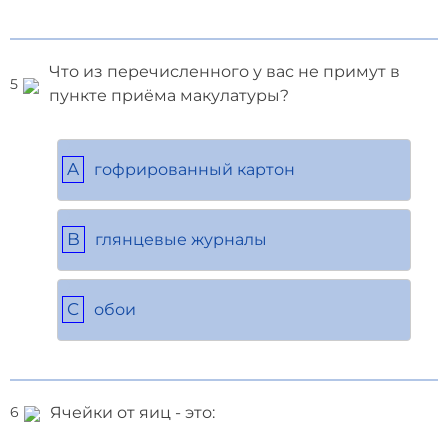
Что из перечисленного у вас не примут в
5
пункте приёма макулатуры?
A
гофрированный картон
B
глянцевые журналы
C
обои
Ячейки от яиц - это:
6