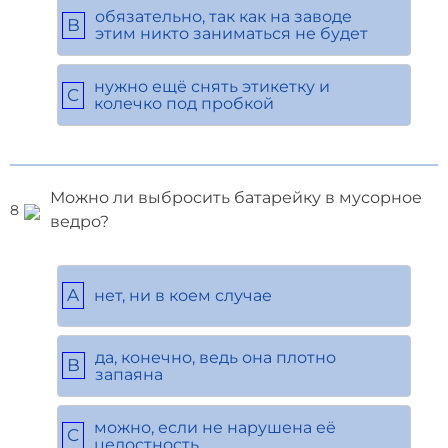
обязательно, так как на заводе
B
этим никто заниматься не будет
нужно ещё снять этикетку и
C
колечко под пробкой
Можно ли выбросить батарейку в мусорное
8
ведро?
A
нет, ни в коем случае
да, конечно, ведь она плотно
B
запаяна
можно, если не нарушена её
C
целостность