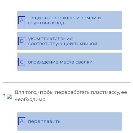
защита поверхности земли и
A
грунтовых вод
укомплектование
B
соответствующей техникой
C
ограждение места свалки
Для того, чтобы переработать пластмассу, её
3
необходимо:
A
переплавить