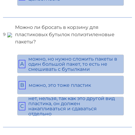
Можно ли бросать в корзину для
пластиковых бутылок полиэтиленовые
9
пакеты?
можно, но нужно сложить пакеты в
A
один большой пакет, то есть не
смешивать с бутылками
B
можно, это тоже пластик
нет, нельзя, так как это другой вид
пластика, он должен
C
накапливаться и сдаваться
отдельно