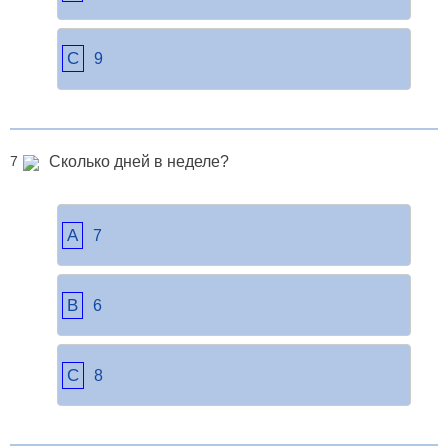
C
9
Сколько дней в неделе?
7
A
7
B
6
C
8