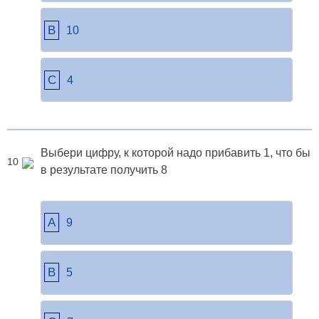
B
10
C
4
Выбери цифру, к которой надо прибавить 1, что бы
10
в результате получить 8
A
9
B
5