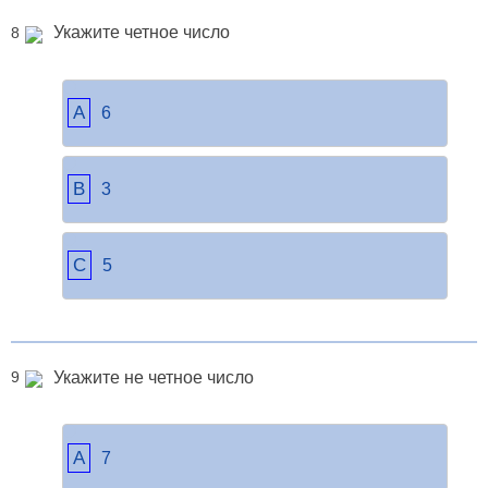
Укажите четное число
8
A
6
B
3
C
5
Укажите не четное число
9
A
7