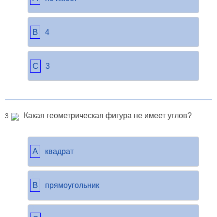
B
4
C
3
Какая геометрическая фигура не имеет углов?
3
A
квадрат
B
прямоугольник