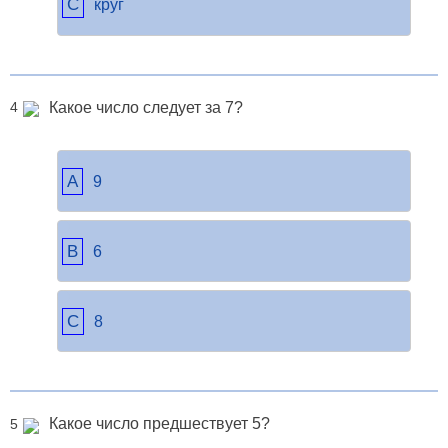
C
круг
Какое число следует за 7?
4
A
9
B
6
C
8
Какое число предшествует 5?
5