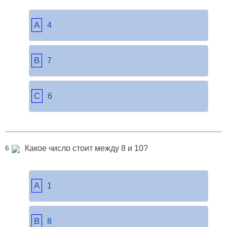
A
4
B
7
C
6
Какое число стоит между 8 и 10?
6
A
1
B
8