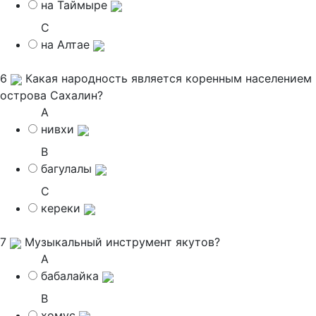
на Таймыре
C
на Алтае
6
Какая народность является коренным населением
острова Сахалин?
A
нивхи
B
багулалы
C
кереки
7
Музыкальный инструмент якутов?
A
бабалайка
B
хомус