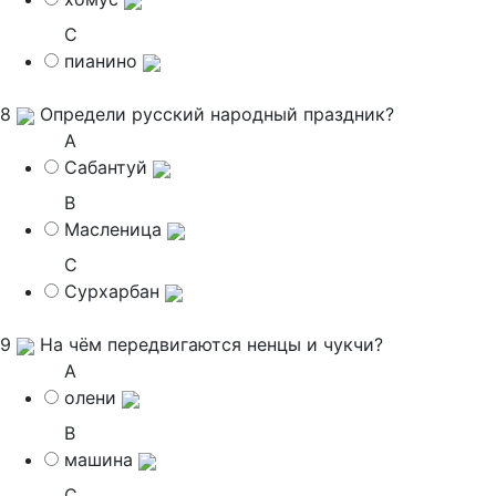
C
пианино
8
Определи русский народный праздник?
A
Сабантуй
B
Масленица
C
Сурхарбан
9
На чём передвигаются ненцы и чукчи?
A
олени
B
машина
C