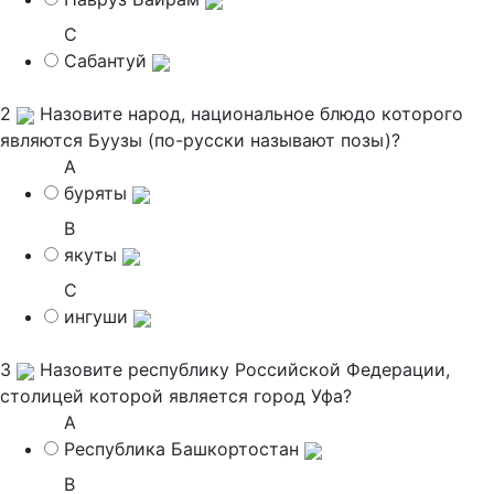
C
Сабантуй
2
Назовите народ, национальное блюдо которого
являются Буузы (по-русски называют позы)?
A
буряты
B
якуты
C
ингуши
3
Назовите республику Российской Федерации,
столицей которой является город Уфа?
A
Республика Башкортостан
B