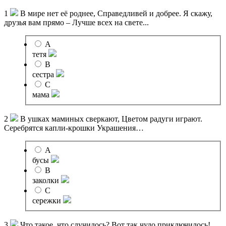
1
В мире нет её роднее, Справедливей и добрее. Я скажу,
друзья вам прямо – Лучше всех на свете...
A
тетя
B
сестра
C
мама
2
В ушках маминых сверкают, Цветом радуги играют.
Серебрятся капли-крошки Украшения…
A
бусы
B
заколки
C
сережки
3
Что такое, что случилось? Вот так чудо приключилось!