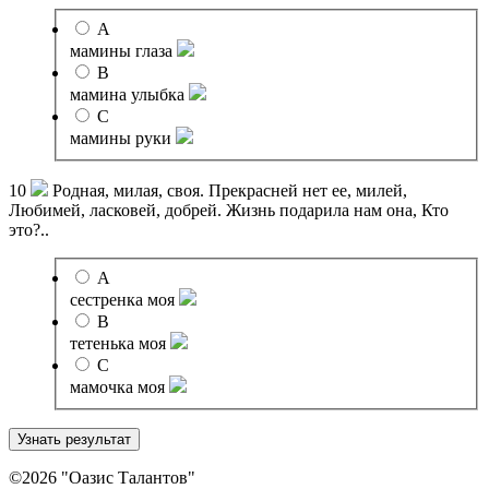
A
мамины глаза
B
мамина улыбка
C
мамины руки
10
Родная, милая, своя. Прекрасней нет ее, милей,
Любимей, ласковей, добрей. Жизнь подарила нам она, Кто
это?..
A
сестренка моя
B
тетенька моя
C
мамочка моя
©2026 "Оазис Талантов"