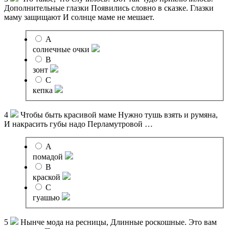
Дополнительные глазки Появились словно в сказке. Глазки
маму защищают И солнце маме не мешает.
A
солнечные очки
B
зонт
C
кепка
4
Чтобы быть красивой маме Нужно тушь взять и румяна,
И накрасить губы надо Перламутровой …
A
помадой
B
краской
C
гуашью
5
Нынче мода на ресницы, Длинные роскошные. Это вам