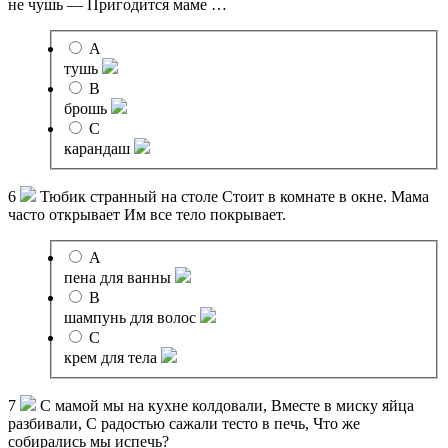
не чушь — Пригодится маме …
A
тушь
B
брошь
C
карандаш
6
Тюбик странный на столе Стоит в комнате в окне. Мама
часто открывает Им все тело покрывает.
A
пена для ванны
B
шампунь для волос
C
крем для тела
7
С мамой мы на кухне колдовали, Вместе в миску яйца
разбивали, С радостью сажали тесто в печь, Что же
собирались мы испечь?