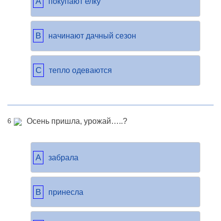
A
покупают елку
B
начинают дачный сезон
C
тепло одеваются
Осень пришла, урожай…..?
6
A
забрала
B
принесла