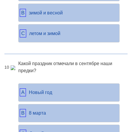
B
зимой и весной
C
летом и зимой
Какой праздник отмечали в сентябре наши
10
предки?
A
Новый год
B
8 марта