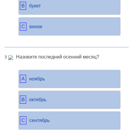
B
букет
C
венок
Назовите последний осенний месяц?
3
A
ноябрь
B
октябрь
C
сентябрь