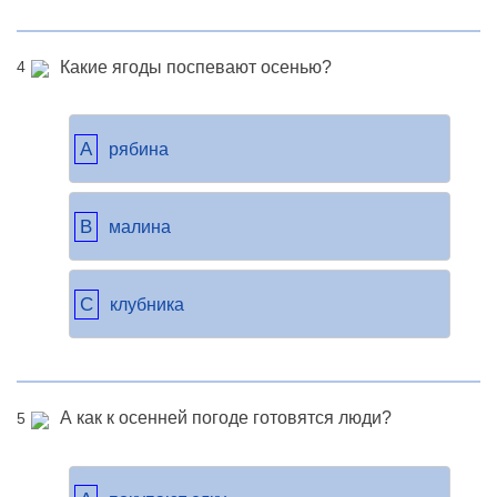
Какие ягоды поспевают осенью?
4
A
рябина
B
малина
C
клубника
А как к осенней погоде готовятся люди?
5