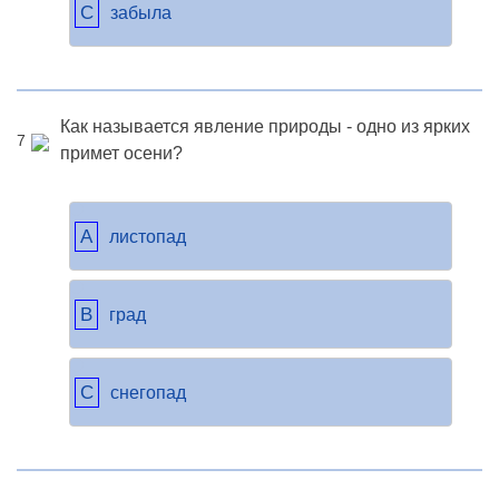
C
забыла
Как называется явление природы - одно из ярких
7
примет осени?
A
листопад
B
град
C
снегопад