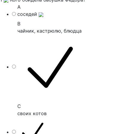
A
соседей
B
чайник, кастрюлю, блюдца
C
своих котов