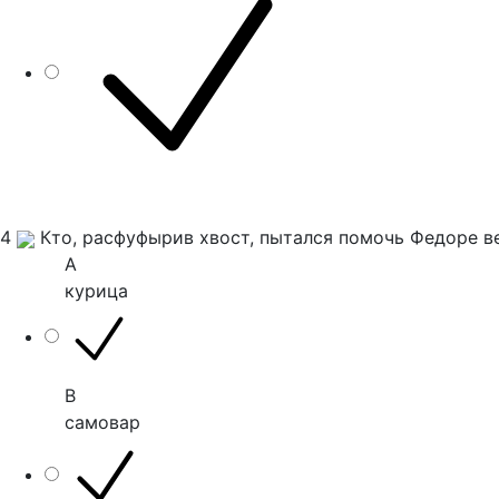
4
Кто, расфуфырив хвост, пытался помочь Федоре в
A
курица
B
самовар