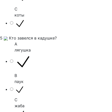
C
коты
5
Кто завелся в кадушке?
A
лягушка
B
паук
C
жаба