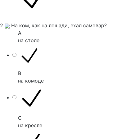
2
На ком, как на лошади, ехал самовар?
A
на столе
B
на комоде
C
на кресле