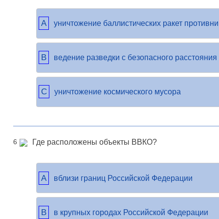
A
уничтожение баллистических ракет противни
B
ведение разведки с безопасного расстояния
C
уничтожение космического мусора
Где расположены объекты ВВКО?
6
A
вблизи границ Российской Федерации
B
в крупных городах Российской Федерации