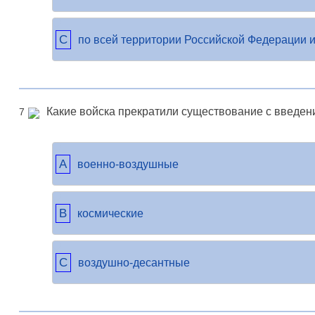
C
по всей территории Российской Федерации и
Какие войска прекратили существование с введен
7
A
военно-воздушные
B
космические
C
воздушно-десантные