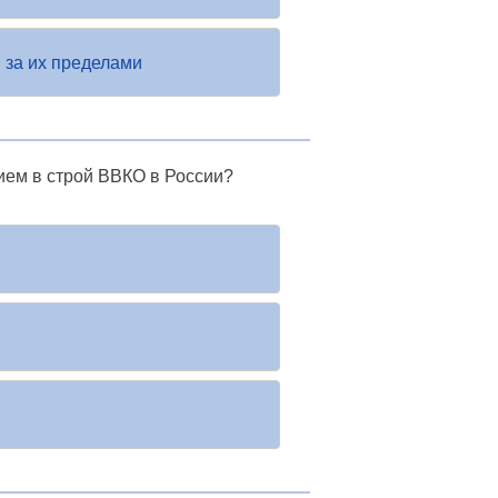
 за их пределами
ием в строй ВВКО в России?