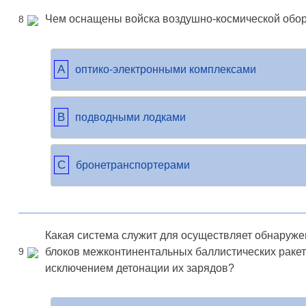
Чем оснащены войска воздушно-космической обо
8
A
оптико-электронными комплексами
B
подводными лодками
C
бронетранспортерами
Какая система служит для осуществляет обнаруж
блоков межконтинентальных баллистических ракет
9
исключением детонации их зарядов?