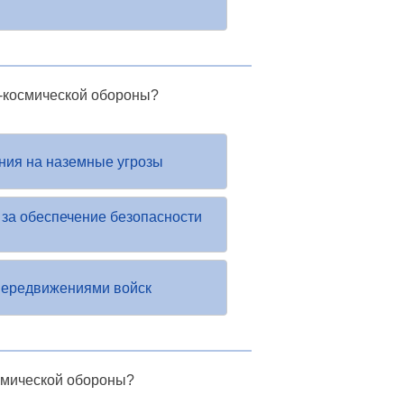
о-космической обороны?
ния на наземные угрозы
 за обеспечение безопасности
передвижениями войск
смической обороны?