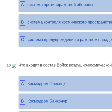
A
система противоракетной обороны
B
система контроля космического пространств
C
система предупреждения о ракетном напад
Что входит в состав Войск воздушно-космическо
10
A
Космодром Плесецк
B
Космодром Байконур