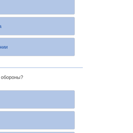
а
ении
й обороны?