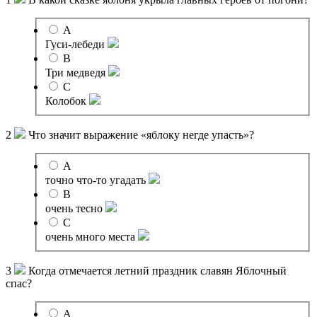
A
Гуси-лебеди
B
Три медведя
C
Колобок
2
Что значит выражение «яблоку негде упасть»?
A
точно что-то угадать
B
очень тесно
C
очень много места
3
Когда отмечается летний праздник славян Яблочный
спас?
A