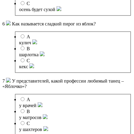
C
осень будет сухой
6
Как называется сладкий пирог из яблок?
A
кулич
B
шарлотка
C
кекс
7
У представителей, какой профессии любимый танец –
«Яблочко»?
A
у врачей
B
у матросов
C
у шахтеров