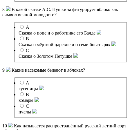
8
В какой сказке А.С. Пушкина фигурирует яблоко как
символ вечной молодости?
A
Сказка о попе и о работнике его Балде
B
Сказка о мёртвой царевне и о семи богатырях
C
Сказка о Золотом Петушке
9
Какие насекомые бывают в яблоках?
A
гусеницы
B
комары
C
пчелы
10
Как называется распространённый русский летний сорт