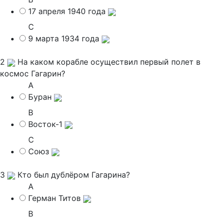
17 апреля 1940 года
C
9 марта 1934 года
2
На каком корабле осуществил первый полет в
космос Гагарин?
A
Буран
B
Восток-1
C
Союз
3
Кто был дублёром Гагарина?
A
Герман Титов
B