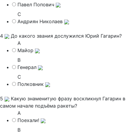
Павел Попович
C
Андриян Николаев
4
До какого звания дослужился Юрий Гагарин?
A
Майор
B
Генерал
C
Полковник
5
Какую знаменитую фразу воскликнул Гагарин в
самом начале подъёма ракеты?
A
Поехали!
B