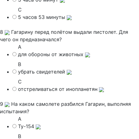
C
5 часов 53 минуты
8
Гагарину перед полётом выдали пистолет. Для
чего он предназначался?
A
для обороны от животных
B
убрать свидетелей
C
отстреливаться от инопланетян
9
На каком самолете разбился Гагарин, выполняя
испытания?
A
Ту-154
B