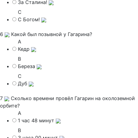
За Сталина!
C
С Богом!
6
Какой был позывной у Гагарина?
A
Кедр
B
Береза
C
Дуб
7
Сколько времени провёл Гагарин на околоземной
орбите?
A
1 час 48 минут
B
3 часа 00 минут