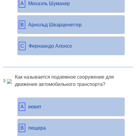
A
Михаэль Шумахер
B
Арнольд Шварценеггер
C
Фернаандо Алонсо
Как называется подземное сооружение для
3
движения автомобильного транспорта?
A
кювет
B
пещера