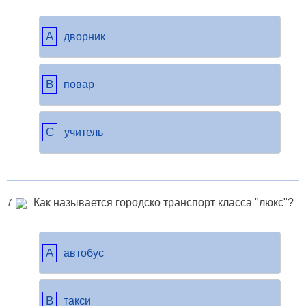
A
дворник
B
повар
C
учитель
Как называется городско транспорт класса "люкс"?
7
A
автобус
B
такси