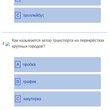
C
троллейбус
Как называется затор транспорта на перекрёстках
8
крупных городов?
A
пробка
B
трафик
C
закупорка