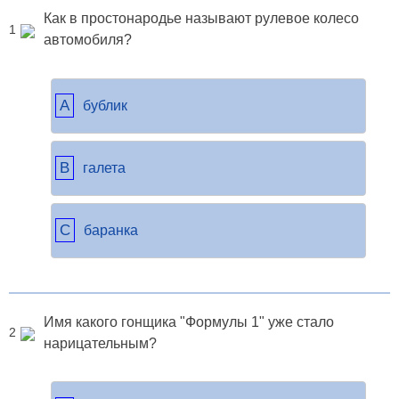
Как в простонародье называют рулевое колесо
1
автомобиля?
A
бублик
B
галета
C
баранка
Имя какого гонщика "Формулы 1" уже стало
2
нарицательным?