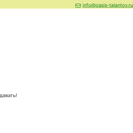
info@oasis-talantov.ru
давать!